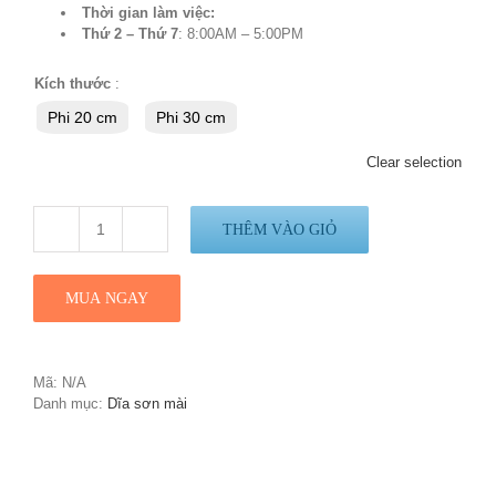
Thời gian làm việc:
Thứ 2 – Thứ 7
: 8:00AM – 5:00PM
Kích thước
:
Phi 20 cm
Phi 30 cm
Clear selection
THÊM VÀO GIỎ
Số
lượng
Mã:
N/A
Danh mục:
Dĩa sơn mài