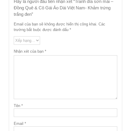
Hãy là người đầu tiên nhận xét “Tranh dĩa sơn mài –
Đồng Quê & Cô Gái Áo Dài Việt Nam- Khảm trứng
trắng đen”
Email của bạn sẽ không được hiển thị công khai.
Các
trường bắt buộc được đánh dấu
*
Nhận xét của bạn
*
Tên
*
Email
*