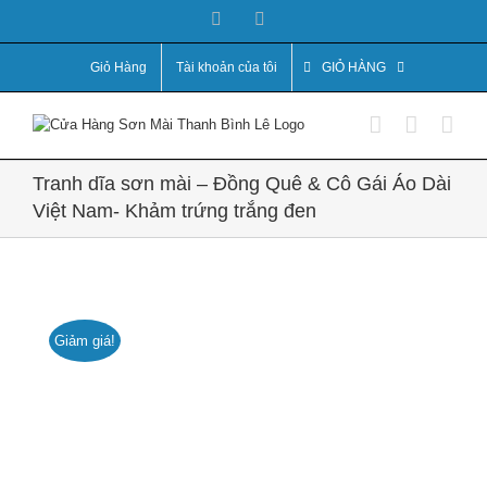
Skip
Facebook
YouTube
to
content
Giỏ Hàng
Tài khoản của tôi
GIỎ HÀNG
Tranh dĩa sơn mài – Đồng Quê & Cô Gái Áo Dài
Việt Nam- Khảm trứng trắng đen
Giảm giá!