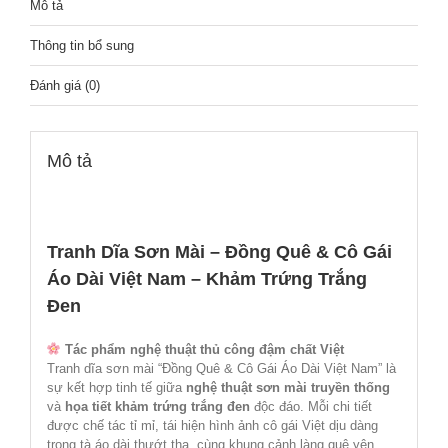
Mô tả
Thông tin bổ sung
Đánh giá (0)
Mô tả
Tranh Dĩa Sơn Mài – Đồng Quê & Cô Gái
Áo Dài Việt Nam – Khảm Trứng Trắng
Đen
Tác phẩm nghệ thuật thủ công đậm chất Việt
Tranh dĩa sơn mài “Đồng Quê & Cô Gái Áo Dài Việt Nam” là
sự kết hợp tinh tế giữa
nghệ thuật sơn mài truyền thống
và
họa tiết khảm trứng trắng đen
độc đáo. Mỗi chi tiết
được chế tác tỉ mỉ, tái hiện hình ảnh cô gái Việt dịu dàng
trong tà áo dài thướt tha, cùng khung cảnh làng quê yên