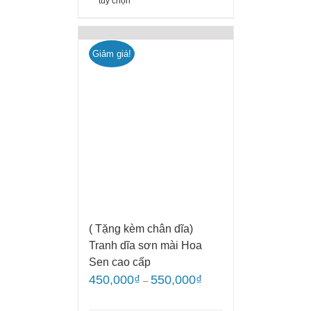
tùy chọn
Giảm giá!
( Tặng kèm chân dĩa)
Tranh dĩa sơn mài Hoa
Sen cao cấp
450,000
₫
550,000
₫
–