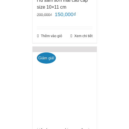
Hủ sâm sơn mài cao cấp
size 10×11 cm
150,000
₫
200,000
₫
Thêm vào giỏ
Xem chi tiêt
Giảm giá!