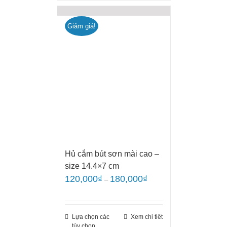
Giảm giá!
Hủ cắm bút sơn mài cao –
size 14.4×7 cm
120,000
₫
180,000
₫
–
Lựa chọn các
Xem chi tiêt
tùy chọn