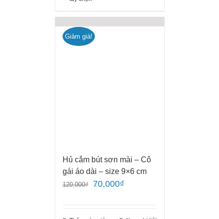
Giảm giá!
Hủ cắm bút sơn mài – Cô
gái áo dài – size 9×6 cm
70,000
₫
120,000
₫