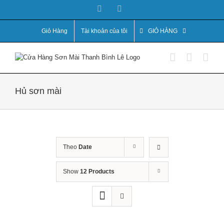
Skip
Facebook
YouTube
to
content
Giỏ Hàng
Tài khoản của tôi
GIỎ HÀNG
Hủ sơn mài
Theo
Date
Show
12 Products