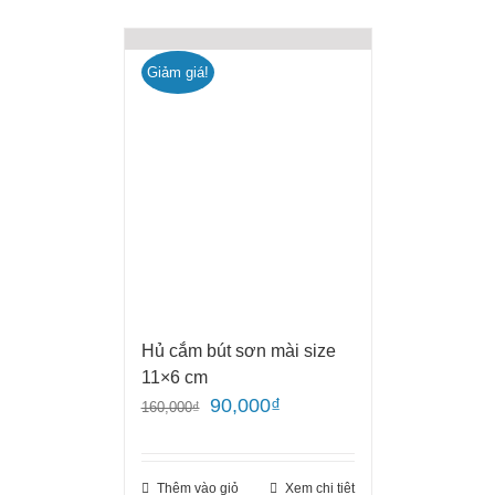
Giảm giá!
Hủ cắm bút sơn mài size
11×6 cm
90,000
₫
160,000
₫
Thêm vào giỏ
Xem chi tiêt