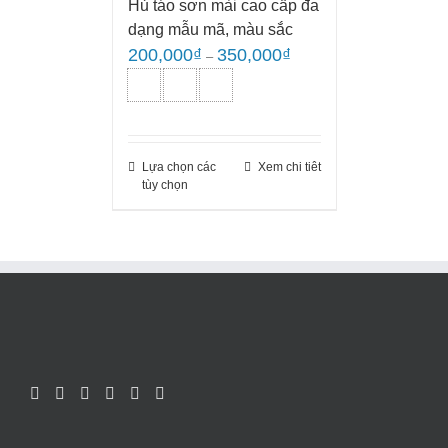
Hủ táo sơn mài cao cấp đa
dạng mẫu mã, màu sắc
200,000
₫
350,000
₫
–
Lựa chọn các
Xem chi tiêt
tùy chọn