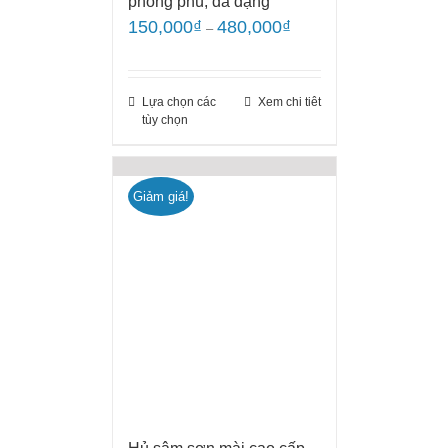
phong phú, đa dạng
150,000
₫
480,000
₫
–
Lựa chọn các
Xem chi tiêt
tùy chọn
Giảm giá!