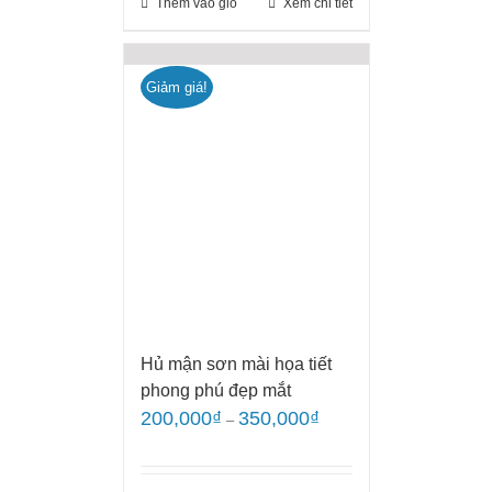
Thêm vào giỏ
Xem chi tiêt
Giảm giá!
Hủ mận sơn mài họa tiết
phong phú đẹp mắt
200,000
₫
350,000
₫
–