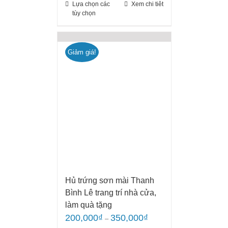
Lựa chọn các
Xem chi tiêt
tùy chọn
Giảm giá!
Hủ trứng sơn mài Thanh
Bình Lê trang trí nhà cửa,
làm quà tặng
200,000
₫
350,000
₫
–