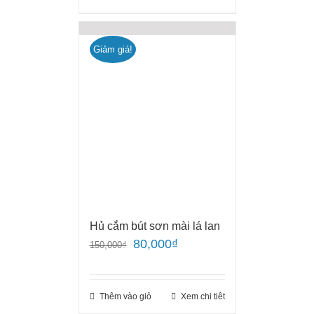
Giảm giá!
Hủ cắm bút sơn mài lá lan
80,000
₫
150,000
₫
Thêm vào giỏ
Xem chi tiêt